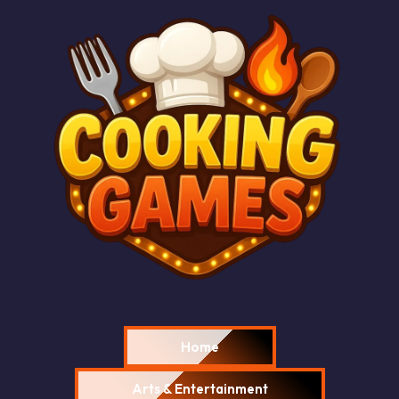
Home
Arts & Entertainment