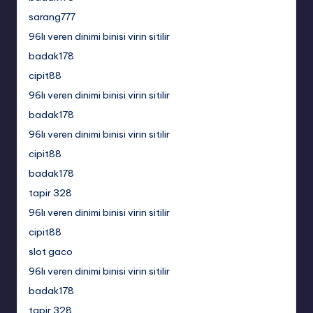
sarang777
96lı veren dinimi binisi virin sitilir
badak178
cipit88
96lı veren dinimi binisi virin sitilir
badak178
96lı veren dinimi binisi virin sitilir
cipit88
badak178
tapir 328
96lı veren dinimi binisi virin sitilir
cipit88
slot gaco
96lı veren dinimi binisi virin sitilir
badak178
tapir 328