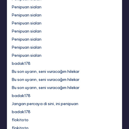
Penipuan sialan
Penipuan sialan
Penipuan sialan
Penipuan sialan
Penipuan sialan
Penipuan sialan
Penipuan sialan
badak178
Bu son uyarın, seni vuracağım hilekar
Bu son uyarın, seni vuracağım hilekar
Bu son uyarın, seni vuracağım hilekar
badak178
Jangan percaya di sini, ini penipuan
badak178
flokitoto
flokitoto