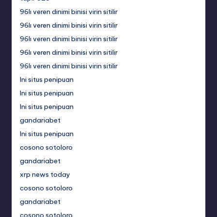
96lı veren dinimi binisi virin sitilir
96lı veren dinimi binisi virin sitilir
96lı veren dinimi binisi virin sitilir
96lı veren dinimi binisi virin sitilir
96lı veren dinimi binisi virin sitilir
Ini situs penipuan
Ini situs penipuan
Ini situs penipuan
gandariabet
Ini situs penipuan
cosono sotoloro
gandariabet
xrp news today
cosono sotoloro
gandariabet
cosono sotoloro