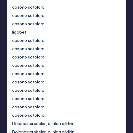
cosono sotoloro
cosono sotoloro
cosono sotoloro
ligobet
cosono sotoloro
cosono sotoloro
cosono sotoloro
cosono sotoloro
cosono sotoloro
cosono sotoloro
cosono sotoloro
cosono sotoloro
cosono sotoloro
cosono sotoloro
Dolandırıcı siteler, bunları bildirin
Dolandırıcı siteler, bunları bildirin