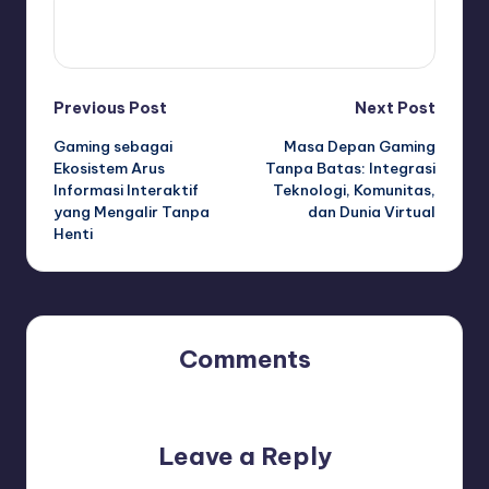
View All Posts
Previous Post
Next Post
Gaming sebagai
Masa Depan Gaming
Ekosistem Arus
Tanpa Batas: Integrasi
Informasi Interaktif
Teknologi, Komunitas,
yang Mengalir Tanpa
dan Dunia Virtual
Henti
Comments
No comments yet. Why don’t you start the discussion?
Leave a Reply