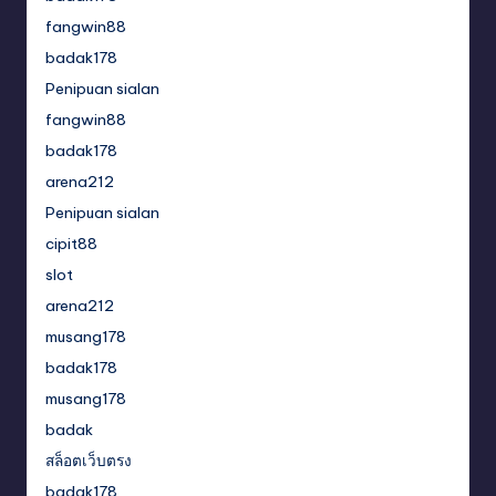
fangwin88
badak178
Penipuan sialan
fangwin88
badak178
arena212
Penipuan sialan
cipit88
slot
arena212
musang178
badak178
musang178
badak
สล็อตเว็บตรง
badak178