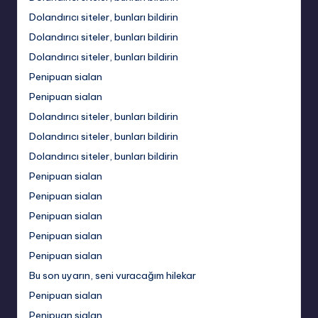
Dolandırıcı siteler, bunları bildirin
Dolandırıcı siteler, bunları bildirin
Dolandırıcı siteler, bunları bildirin
Penipuan sialan
Penipuan sialan
Dolandırıcı siteler, bunları bildirin
Dolandırıcı siteler, bunları bildirin
Dolandırıcı siteler, bunları bildirin
Penipuan sialan
Penipuan sialan
Penipuan sialan
Penipuan sialan
Penipuan sialan
Bu son uyarın, seni vuracağım hilekar
Penipuan sialan
Penipuan sialan