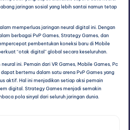
bang jaringan sosial yang lebih santai namun tetap
am memperluas jaringan neural digital ini. Dengan
dalam berbagai PvP Games, Strategy Games, dan
mempercepat pembentukan koneksi baru di Mobile
uat “otak digital” global secara keseluruhan.
tem neural ini. Pemain dari VR Games, Mobile Games, Pc
 dapat bertemu dalam satu arena PvP Games yang
us aktif. Hal ini menjadikan setiap aksi pemain
istem digital. Strategy Games menjadi semakin
a pola sinyal dari seluruh jaringan dunia.