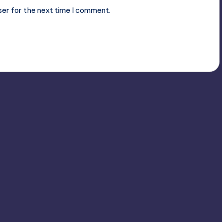
ser for the next time I comment.