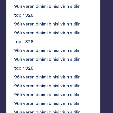
96lı veren dinimi binisi virin sitilir
tapir 328
96lı veren dinimi binisi virin sitilir
96lı veren dinimi binisi virin sitilir
tapir 328
96lı veren dinimi binisi virin sitilir
96lı veren dinimi binisi virin sitilir
tapir 328
96lı veren dinimi binisi virin sitilir
96lı veren dinimi binisi virin sitilir
96lı veren dinimi binisi virin sitilir
96lı veren dinimi binisi virin sitilir
96lı veren dinimi binisi virin sitilir