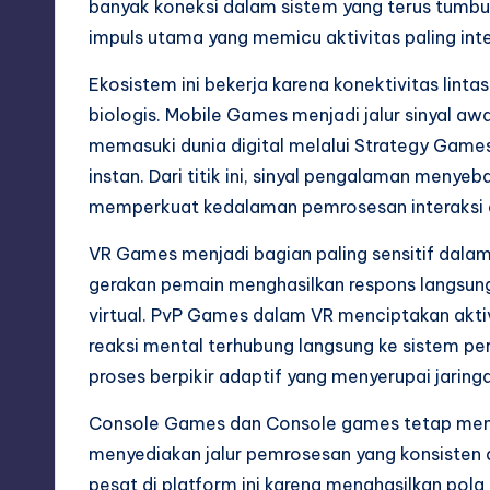
banyak koneksi dalam sistem yang terus tumbuh
impuls utama yang memicu aktivitas paling inte
Ekosistem ini bekerja karena konektivitas lint
biologis. Mobile Games menjadi jalur sinyal a
memasuki dunia digital melalui Strategy Gam
instan. Dari titik ini, sinyal pengalaman meny
memperkuat kedalaman pemrosesan interaksi d
VR Games menjadi bagian paling sensitif dalam 
gerakan pemain menghasilkan respons langsung 
virtual. PvP Games dalam VR menciptakan aktiv
reaksi mental terhubung langsung ke sistem p
proses berpikir adaptif yang menyerupai jaringa
Console Games dan Console games tetap menjad
menyediakan jalur pemrosesan yang konsisten
pesat di platform ini karena menghasilkan pola 