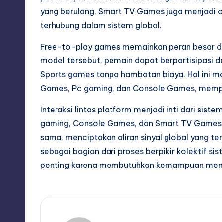
yang berulang. Smart TV Games juga menjadi ca
terhubung dalam sistem global.
Free-to-play games memainkan peran besar dal
model tersebut, pemain dapat berpartisipasi 
Sports games tanpa hambatan biaya. Hal ini 
Games, Pc gaming, dan Console Games, memperk
Interaksi lintas platform menjadi inti dari sis
gaming, Console Games, dan Smart TV Games
sama, menciptakan aliran sinyal global yang ter
sebagai bagian dari proses berpikir kolektif s
penting karena membutuhkan kemampuan membac