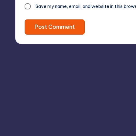
Save my name, email, and website in this brow