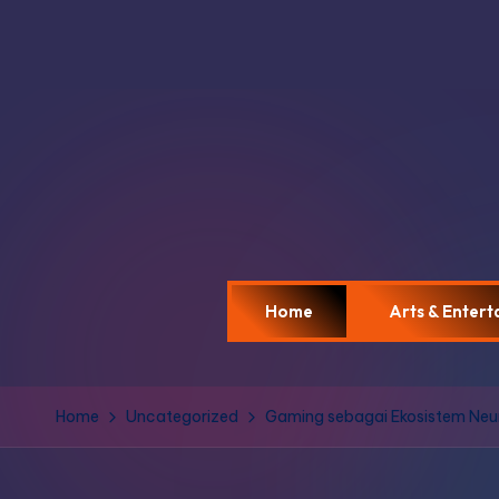
Home
Arts & Enter
Home
Uncategorized
Gaming sebagai Ekosistem Neura