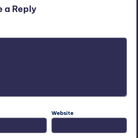
e a Reply
ublished.
Required fields are marked
*
Website