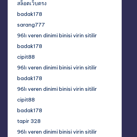
สล็อตเว็บตรง
badak178
sarang777
96lı veren dinimi binisi virin sitilir
badak178
cipit88
96lı veren dinimi binisi virin sitilir
badak178
96lı veren dinimi binisi virin sitilir
cipit88
badak178
tapir 328
96lı veren dinimi binisi virin sitilir