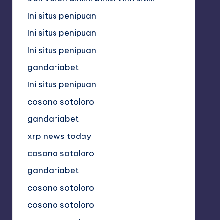
Ini situs penipuan
Ini situs penipuan
Ini situs penipuan
gandariabet
Ini situs penipuan
cosono sotoloro
gandariabet
xrp news today
cosono sotoloro
gandariabet
cosono sotoloro
cosono sotoloro