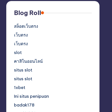
Blog Roll
สล็อตเว็บตรง
เว็บตรง
เว็บตรง
slot
คาสิโนออนไลน์
situs slot
situs slot
1xbet
Ini situs penipuan
badak178