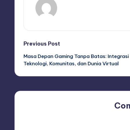
View All Posts
Previous Post
Masa Depan Gaming Tanpa Batas: Integrasi
Teknologi, Komunitas, dan Dunia Virtual
Co
No comments yet. Why do