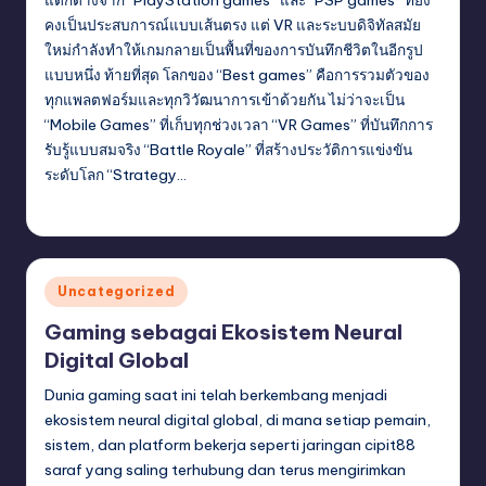
แตกต่างจาก “PlayStation games” และ “PSP games” ที่ยัง
คงเป็นประสบการณ์แบบเส้นตรง แต่ VR และระบบดิจิทัลสมัย
ใหม่กำลังทำให้เกมกลายเป็นพื้นที่ของการบันทึกชีวิตในอีกรูป
แบบหนึ่ง ท้ายที่สุด โลกของ “Best games” คือการรวมตัวของ
ทุกแพลตฟอร์มและทุกวิวัฒนาการเข้าด้วยกัน ไม่ว่าจะเป็น
“Mobile Games” ที่เก็บทุกช่วงเวลา “VR Games” ที่บันทึกการ
รับรู้แบบสมจริง “Battle Royale” ที่สร้างประวัติการแข่งขัน
ระดับโลก “Strategy…
June 27, 2026
Uncategorized
Gaming sebagai Ekosistem Neural
Digital Global
Dunia gaming saat ini telah berkembang menjadi
ekosistem neural digital global, di mana setiap pemain,
sistem, dan platform bekerja seperti jaringan cipit88
saraf yang saling terhubung dan terus mengirimkan