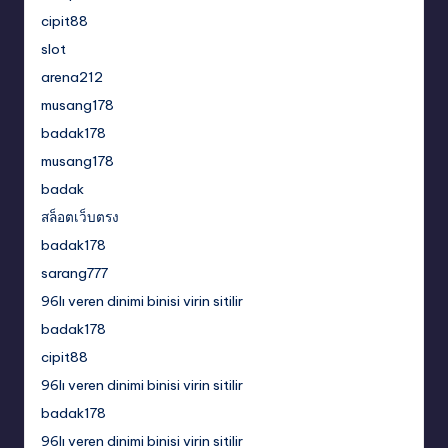
cipit88
slot
arena212
musang178
badak178
musang178
badak
สล็อตเว็บตรง
badak178
sarang777
96lı veren dinimi binisi virin sitilir
badak178
cipit88
96lı veren dinimi binisi virin sitilir
badak178
96lı veren dinimi binisi virin sitilir