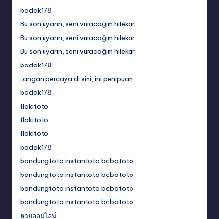
badak178
Bu son uyarın, seni vuracağım hilekar
Bu son uyarın, seni vuracağım hilekar
Bu son uyarın, seni vuracağım hilekar
badak178
Jangan percaya di sini, ini penipuan
badak178
flokitoto
flokitoto
flokitoto
badak178
bandungtoto instantoto bobatoto
bandungtoto instantoto bobatoto
bandungtoto instantoto bobatoto
bandungtoto instantoto bobatoto
หวยออนไลน์