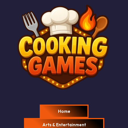
Home
Arts & Entertainment