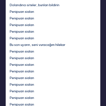
Dolandırıcı siteler, bunları bildirin
Penipuan sialan
Penipuan sialan
Penipuan sialan
Penipuan sialan
Penipuan sialan
Bu son uyarın, seni vuracağım hilekar
Penipuan sialan
Penipuan sialan
Penipuan sialan
Penipuan sialan
Penipuan sialan
Penipuan sialan
Penipuan sialan
Penipuan sialan
Penipuan sialan