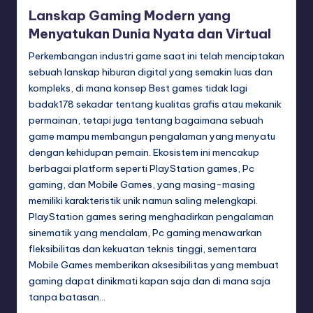
Lanskap Gaming Modern yang
Menyatukan Dunia Nyata dan Virtual
Perkembangan industri game saat ini telah menciptakan
sebuah lanskap hiburan digital yang semakin luas dan
kompleks, di mana konsep Best games tidak lagi
badak178 sekadar tentang kualitas grafis atau mekanik
permainan, tetapi juga tentang bagaimana sebuah
game mampu membangun pengalaman yang menyatu
dengan kehidupan pemain. Ekosistem ini mencakup
berbagai platform seperti PlayStation games, Pc
gaming, dan Mobile Games, yang masing-masing
memiliki karakteristik unik namun saling melengkapi.
PlayStation games sering menghadirkan pengalaman
sinematik yang mendalam, Pc gaming menawarkan
fleksibilitas dan kekuatan teknis tinggi, sementara
Mobile Games memberikan aksesibilitas yang membuat
gaming dapat dinikmati kapan saja dan di mana saja
tanpa batasan…